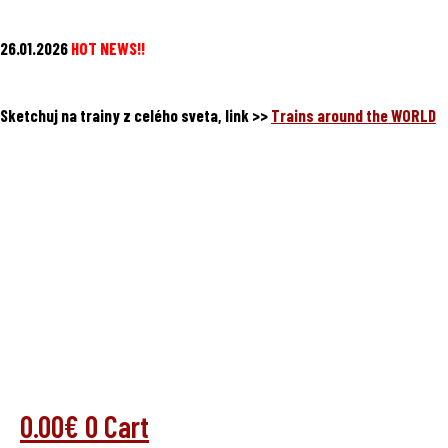
Preskočiť
26.01.2026
HOT NEWS!!
na
obsah
Sketchuj na trainy z celého sveta, link >>
Trains around the WORLD
0.00
€
0
Cart