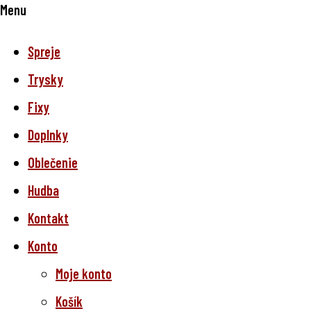
Menu
Spreje
Trysky
Fixy
Doplnky
Oblečenie
Hudba
Kontakt
Konto
Moje konto
Košík