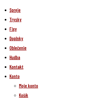
Spreje
Trysky
Fixy
Doplnky
Oblečenie
Hudba
Kontakt
Konto
Moje konto
Košík