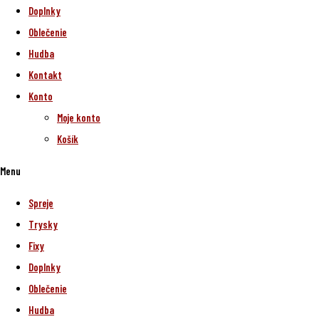
Doplnky
Oblečenie
Hudba
Kontakt
Konto
Moje konto
Košík
Menu
Spreje
Trysky
Fixy
Doplnky
Oblečenie
Hudba