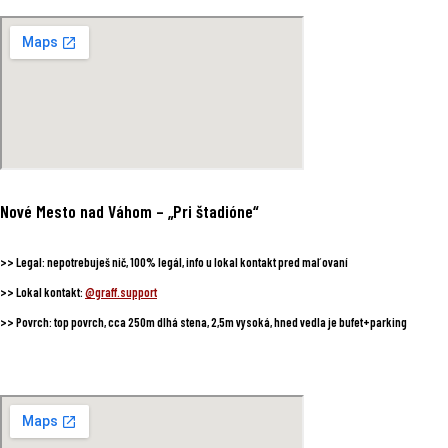
Nové Mesto nad Váhom
– „Pri štadióne“
>>
Legal:
nepotrebuješ nič, 100% legál, info u lokal kontakt pred maľovaní
>>
Lokal kontakt:
@graff.support
>>
Povrch:
top povrch, cca 250m dlhá stena, 2,5m vysoká, hned vedla je bufet+parking