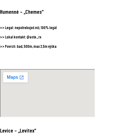
Humenné
– „Chemes“
>>
Legal:
nepotrebuješ nič, 100% legál
>>
Lokal kontakt:
@aste_rx
>>
Povrch:
bad, 500m, max 2,5m výška
Levice
– „Levitex“