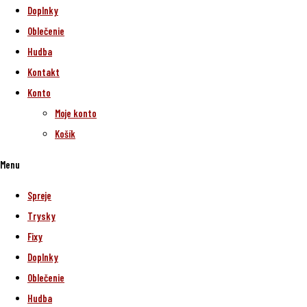
Doplnky
Oblečenie
Hudba
Kontakt
Konto
Moje konto
Košík
Menu
Spreje
Trysky
Fixy
Doplnky
Oblečenie
Hudba