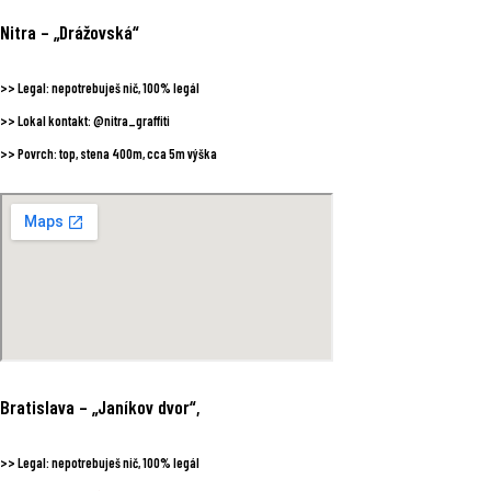
Nitra
– „Drážovská“
>>
Legal:
nepotrebuješ nič, 100% legál
>>
Lokal kontakt:
@nitra_graffiti
>>
Povrch:
top, stena 400m, cca 5m výška
Bratislava
– „Janíkov dvor“,
>>
Legal:
nepotrebuješ nič, 100% legál