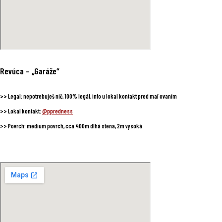
Revúca
– „Garáže“
>>
Legal:
nepotrebuješ nič, 100% legál, info u lokal kontakt pred maľovaním
>>
Lokal kontakt:
@ppredness
>>
Povrch:
medium povrch, cca 400m dlhá stena, 2m vysoká