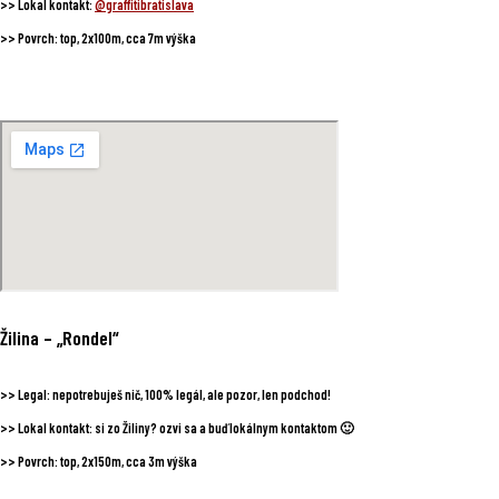
>>
Lokal kontakt:
@graffitibratislava
>>
Povrch:
top, 2x100m, cca 7m výška
Žilina
– „Rondel“
>>
Legal:
nepotrebuješ nič, 100% legál, ale pozor, len podchod!
>>
Lokal kontakt:
si zo Žiliny? ozvi sa a buď lokálnym kontaktom 🙂
>>
Povrch:
top, 2x150m, cca 3m výška