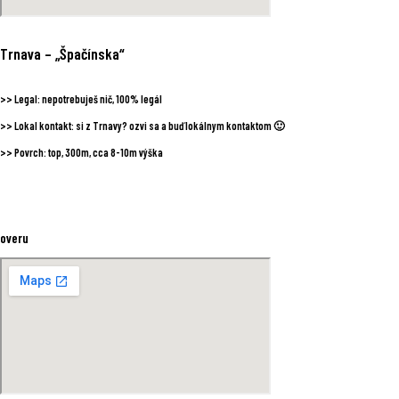
Trnava
– „Špačínska“
>>
Legal:
nepotrebuješ nič, 100% legál
>>
Lokal kontakt:
si z Trnavy? ozvi sa a buď lokálnym kontaktom 🙂
>>
Povrch:
top, 300m, cca 8-10m výška
overu