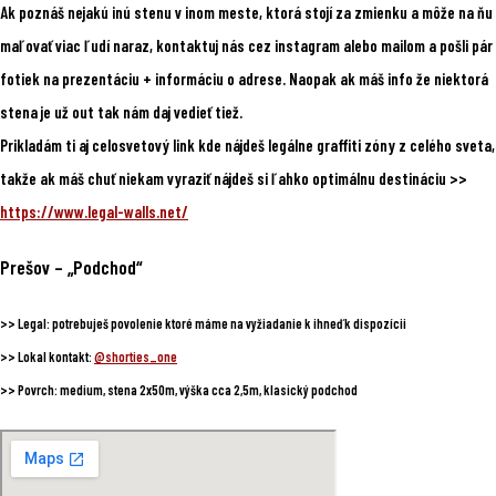
Ak poznáš nejakú inú stenu v inom meste, ktorá stojí za zmienku a môže na ňu
maľovať viac ľudí naraz, kontaktuj nás cez instagram alebo mailom a pošli pár
fotiek na prezentáciu + informáciu o adrese. Naopak ak máš info že niektorá
stena je už out tak nám daj vedieť tiež.
Prikladám ti aj celosvetový link kde nájdeš legálne graffiti zóny z celého sveta,
takže ak máš chuť niekam vyraziť nájdeš si ľahko optimálnu destináciu >>
https://www.legal-walls.net/
Prešov
– „Podchod“
>>
Legal:
potrebuješ povolenie ktoré máme na vyžiadanie k ihneď k dispozícii
>>
Lokal kontakt:
@shorties_one
>>
Povrch:
medium, stena 2x50m, výška cca 2,5m, klasický podchod