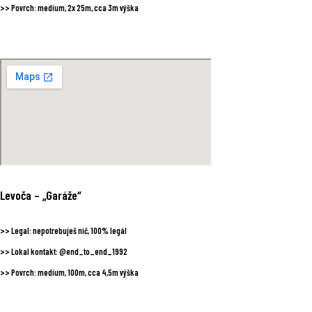
>>
Povrch:
medium, 2x 25m, cca 3m výška
Levoča
– „Garáže“
>>
Legal:
nepotrebuješ nič, 100% legál
>>
Lokal kontakt:
@end_to_end_1992
>>
Povrch:
medium, 100m, cca 4,5m výška