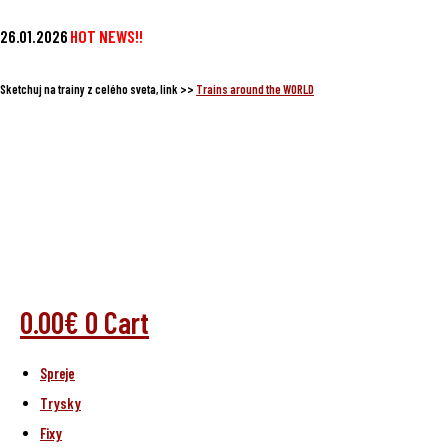
Preskočiť
26.01.2026
HOT NEWS!!
na
obsah
Sketchuj na trainy z celého sveta, link >>
Trains around the WORLD
0.00
€
0
Cart
Spreje
Trysky
Fixy