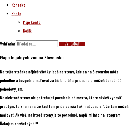
Kontakt
Konto
Moje konto
Košík
Vyhľadať
VYHĽADAŤ
Mapa legálnych zón na Slovensku
Na tejto stránke nájdeš všetky legálne steny, kde sa na Slovensku môže
pohodlne a bezpečne maľovať za bieleho dňa, prípadne si môžeš dohodnúť
pohodový jam.
Na niektoré steny ale potrebuješ povolenie od mesta, ktoré si vieš vybaviť
predtým, to znamená, že keď tam príde polícia tak máš „papier“, že tam môžeš
maľovať. Ak vieš, na ktoré steny je to potrebné, napíš mi info na istagram.
Ďakujem za všetkých!!!