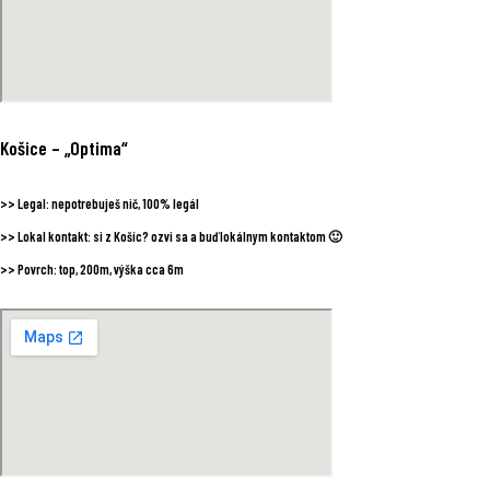
Košice
– „Optima“
>>
Legal:
nepotrebuješ nič, 100% legál
>>
Lokal kontakt:
si z Košíc? ozvi sa a buď lokálnym kontaktom 🙂
>>
Povrch:
top, 200m, výška cca 6m