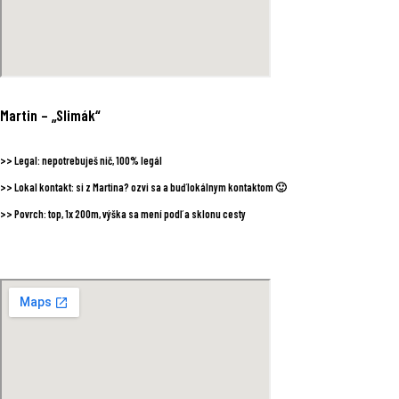
Martin
– „Slimák“
>>
Legal:
nepotrebuješ nič, 100% legál
>>
Lokal kontakt:
si z Martina? ozvi sa a buď lokálnym kontaktom 🙂
>>
Povrch:
top, 1x 200m, výška sa mení podľa sklonu cesty