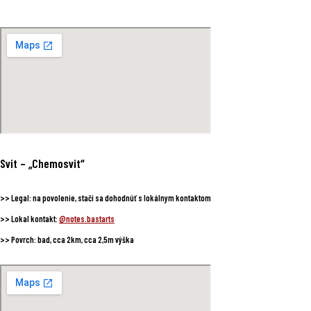
Svit
– „Chemosvit“
>>
Legal:
na povolenie, stačí sa dohodnúť s lokálnym kontaktom
>>
Lokal kontakt:
@notes.bastarts
>>
Povrch:
bad, cca 2km, cca 2,5m výška