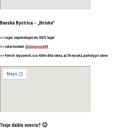
Banská Bystrica
– „Ihrisko“
>>
Legal:
nepotrebuješ nič, 100% legál
>>
Lokal kontakt:
@playground89
>>
Povrch:
top povrch, cca 400m dlhá stena, až 7m vysoká, parking pri stene
Tvoje ďalšie miesto? 🙂