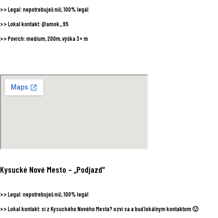
>>
Legal:
nepotrebuješ nič, 100% legál
>>
Lokal kontakt:
@amok_95
>>
Povrch:
medium, 200m, výška 3+ m
Kysucké Nové Mesto
– „Podjazd“
>>
Legal:
nepotrebuješ nič, 100% legál
>>
Lokal kontakt:
si z Kysuckého Nového Mesta? ozvi sa a buď lokálnym kontaktom 🙂