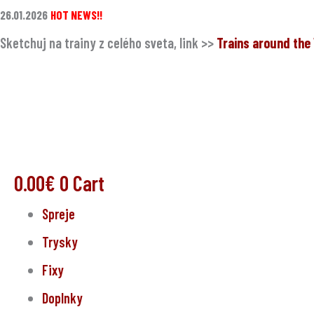
Preskočiť
26.01.2026
HOT NEWS!!
na
Sketchuj na trainy z celého sveta, link >>
Trains around th
obsah
0.00
€
0
Cart
Spreje
Trysky
Fixy
Doplnky