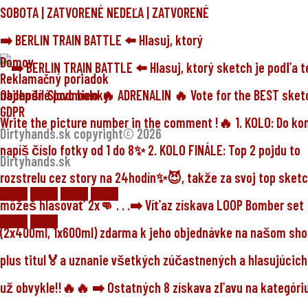
➡️ BERLIN TRAIN BATTLE ⬅️ Hlasuj, ktorý
Domov
Reklamačný poriadok
Obchodné podmienky
GDPR
Dirtyhands.sk copyright© 2026
Dirtyhands.sk