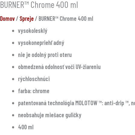
BURNER™ Chrome 400 ml
Domov
/
Spreje
/ BURNER™ Chrome 400 ml
vysokolesklý
vysokonepriehľadný
nie je odolný proti oteru
obmedzená odolnosť voči UV-žiareniu
rýchloschnúci
farba: chrome
patentovaná technológia MOLOTOW ™: anti-drip ™, no-d
neobsahuje miešace guličky
400 ml