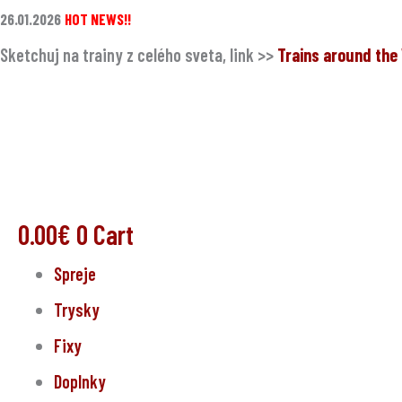
Preskočiť
množstvo
26.01.2026
HOT NEWS!!
na
BURNER™
Sketchuj na trainy z celého sveta, link >>
Trains around th
obsah
Chrome
400
ml
0.00
€
0
Cart
Spreje
Trysky
Fixy
Doplnky