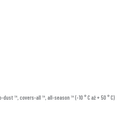
ust ™, covers-all ™, all-season ™ (-10 ° C až + 50 ° C)