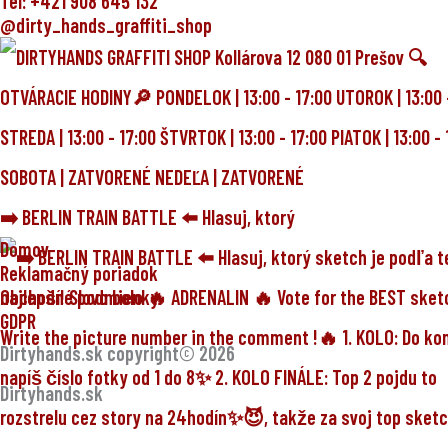
Tel: +421 908 645 132
@dirty_hands_graffiti_shop
➡️ BERLIN TRAIN BATTLE ⬅️ Hlasuj, ktorý
Domov
Reklamačný poriadok
Obchodné podmienky
GDPR
Dirtyhands.sk copyright© 2026
Dirtyhands.sk