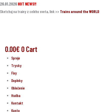
Preskočiť
26.01.2026
HOT NEWS!!
na
Sketchuj na trainy z celého sveta, link >>
Trains around the WORLD
obsah
0.00
€
0
Cart
Spreje
Trysky
Fixy
Doplnky
Oblečenie
Hudba
Kontakt
Konto