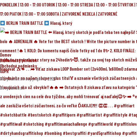
BERLIN TRAIN BATTLE
Hlasuj, ktorý
Domov
Reklamačný poriadok
Obchodné podmienky
GDPR
Dirtyhands.sk copyright© 2026
Dirtyhands.sk