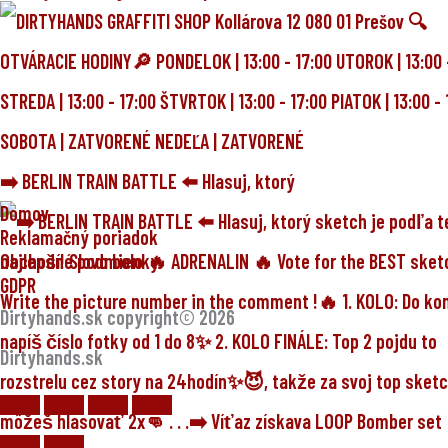
➡️ BERLIN TRAIN BATTLE ⬅️ Hlasuj, ktorý
Domov
Reklamačný poriadok
Obchodné podmienky
GDPR
Dirtyhands.sk copyright© 2026
Dirtyhands.sk