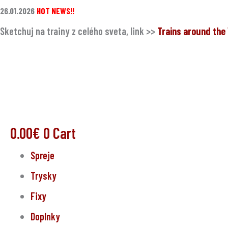
Preskočiť
26.01.2026
HOT NEWS!!
na
Sketchuj na trainy z celého sveta, link >>
Trains around th
obsah
0.00
€
0
Cart
Spreje
Trysky
Fixy
Doplnky