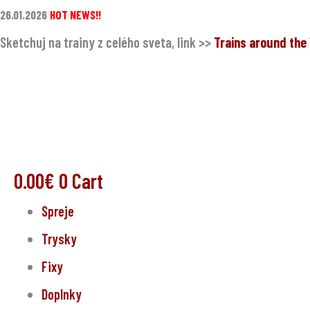
Preskočiť
26.01.2026
HOT NEWS!!
na
Sketchuj na trainy z celého sveta, link >>
Trains around th
obsah
0.00
€
0
Cart
Spreje
Trysky
Fixy
Doplnky