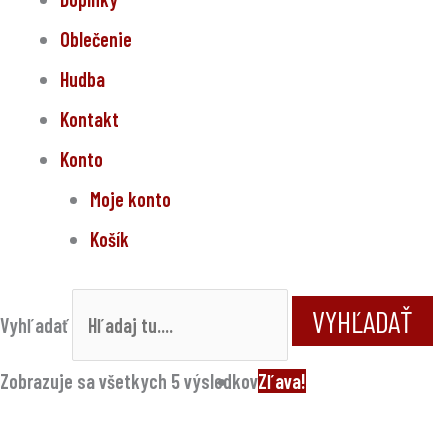
Oblečenie
Hudba
Kontakt
Konto
Moje konto
Košík
VYHĽADAŤ
Vyhľadať
Original
Current
Zobrazuje sa všetkych 5 výsledkov
Zľava!
price
price