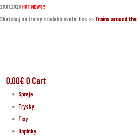
Preskočiť
26.01.2026
HOT NEWS!!
na
Sketchuj na trainy z celého sveta, link >>
Trains around th
obsah
0.00
€
0
Cart
Spreje
Trysky
Fixy
Doplnky