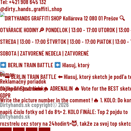
Tel: +421 908 645 132
@dirty_hands_graffiti_shop
BERLIN TRAIN BATTLE
Hlasuj, ktorý
Domov
Reklamačný poriadok
Obchodné podmienky
GDPR
Dirtyhands.sk copyright© 2026
Dirtyhands.sk