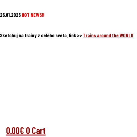
Preskočiť
26.01.2026
HOT NEWS!!
na
obsah
Sketchuj na trainy z celého sveta, link >>
Trains around the WORLD
0.00
€
0
Cart