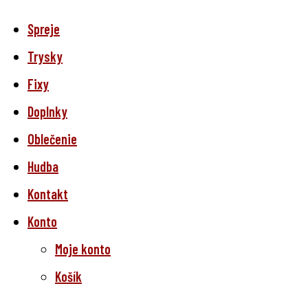
Spreje
Trysky
Fixy
Doplnky
Oblečenie
Hudba
Kontakt
Konto
Moje konto
Košík