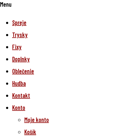
Menu
Spreje
Trysky
Fixy
Doplnky
Oblečenie
Hudba
Kontakt
Konto
Moje konto
Košík