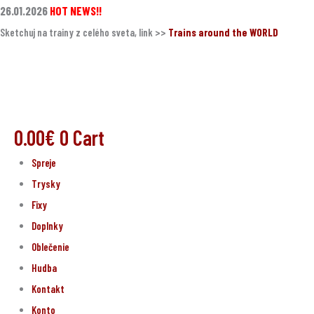
Preskočiť
26.01.2026
HOT NEWS!!
na
Sketchuj na trainy z celého sveta, link >>
Trains around the WORLD
obsah
0.00
€
0
Cart
Spreje
Trysky
Fixy
Doplnky
Oblečenie
Hudba
Kontakt
Konto