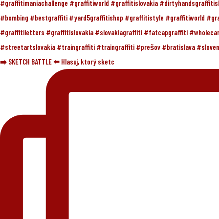
➡️ SKETCH BATTLE ⬅️ Hlasuj, ktorý sketc