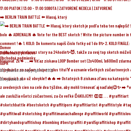
➡️ BERLIN TRAIN BATTLE ⬅️ Hlasuj, ktorý
Domov
Reklamačný poriadok
Obchodné podmienky
GDPR
Dirtyhands.sk copyright© 2026
Dirtyhands.sk