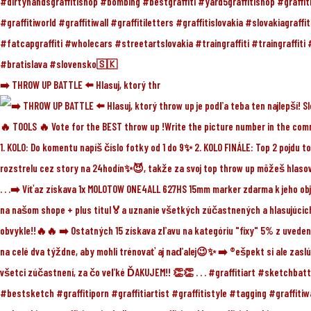
➡️ THROW UP BATTLE ⬅️ Hlasuj, ktorý thr