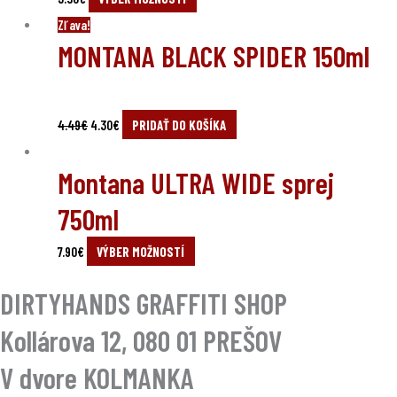
Original
Current
Zľava!
MONTANA BLACK SPIDER 150ml
price
price
was:
is:
4.49€.
4.30€.
4.49
€
4.30
€
PRIDAŤ DO KOŠÍKA
Montana ULTRA WIDE sprej
750ml
7.90
€
VÝBER MOŽNOSTÍ
DIRTYHANDS GRAFFITI SHOP
Kollárova 12, 080 01 PREŠOV
V dvore KOLMANKA