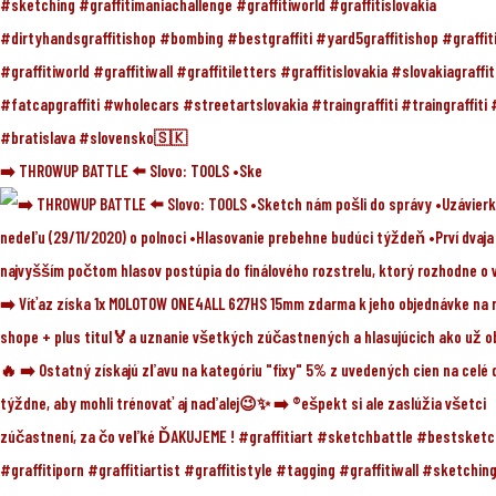
➡️ THROWUP BATTLE ⬅️ Slovo: TOOLS •Ske