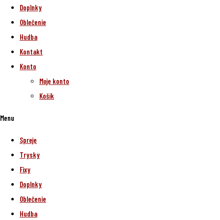
Doplnky
Oblečenie
Hudba
Kontakt
Konto
Moje konto
Košík
Menu
Spreje
Trysky
Fixy
Doplnky
Oblečenie
Hudba