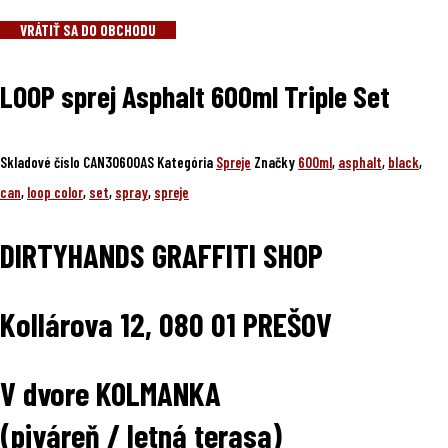
VRÁTIŤ SA DO OBCHODU
LOOP sprej Asphalt 600ml Triple Set
Skladové číslo
CAN30600AS
Kategória
Spreje
Značky
600ml
,
asphalt
,
black
,
can
,
loop color
,
set
,
spray
,
spreje
DIRTYHANDS GRAFFITI SHOP
Kollárova 12, 080 01 PREŠOV
V dvore KOLMANKA
(piváreň / letná terasa)