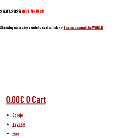
Preskočiť
množstvo
26.01.2026
HOT NEWS!!
na
LOOP
obsah
sprej
Sketchuj na trainy z celého sveta, link >>
Trains around the WORLD
Asphalt
600ml
Triple
Set
0.00
€
0
Cart
Spreje
Trysky
Fixy