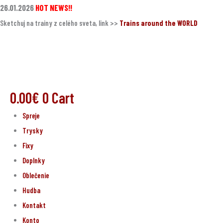
Preskočiť
26.01.2026
HOT NEWS!!
na
Sketchuj na trainy z celého sveta, link >>
Trains around the WORLD
obsah
0.00
€
0
Cart
Spreje
Trysky
Fixy
Doplnky
Oblečenie
Hudba
Kontakt
Konto