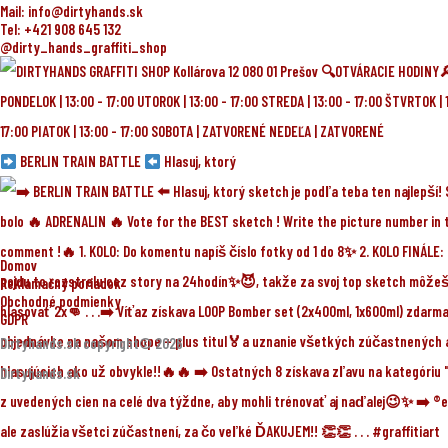
Mail: info@dirtyhands.sk
Tel: +421 908 645 132
@dirty_hands_graffiti_shop
BERLIN TRAIN BATTLE
Hlasuj, ktorý
Domov
Reklamačný poriadok
Obchodné podmienky
GDPR
Dirtyhands.sk copyright© 2026
Dirtyhands.sk