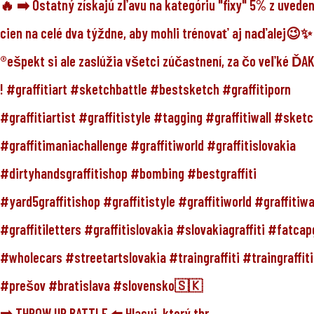
➡️ THROW UP BATTLE ⬅️ Hlasuj, ktorý thr