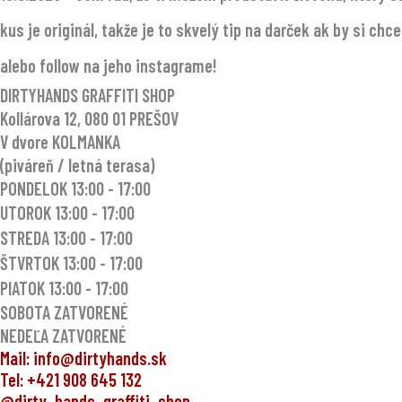
kus je originál, takže je to skvelý tip na darček ak by si chc
alebo follow na jeho instagrame!
DIRTYHANDS GRAFFITI SHOP
Kollárova 12, 080 01 PREŠOV
V dvore KOLMANKA
(piváreň / letná terasa)
PONDELOK 13:00 - 17:00
UTOROK
13:00 - 17:00
STREDA
13:00 - 17:00
ŠTVRTOK
13:00 - 17:00
PIATOK
13:00 - 17:00
SOBOTA ZATVORENÉ
NEDEĽA ZATVORENÉ
Mail: info@dirtyhands.sk
Tel: +421 908 645 132
@dirty_hands_graffiti_shop