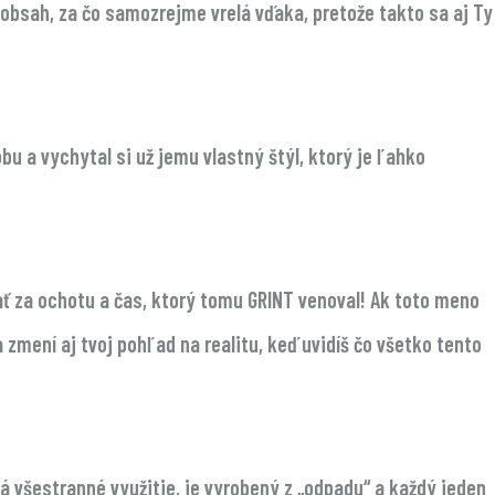
obsah, za čo samozrejme vrelá vďaka, pretože takto sa aj Ty
u a vychytal si už jemu vlastný štýl, ktorý je ľahko
ť za ochotu a čas, ktorý tomu GRINT venoval! Ak toto meno
 zmení aj tvoj pohľad na realitu, keď uvidíš čo všetko tento
á všestranné využitie, je vyrobený z „odpadu“ a každý jeden