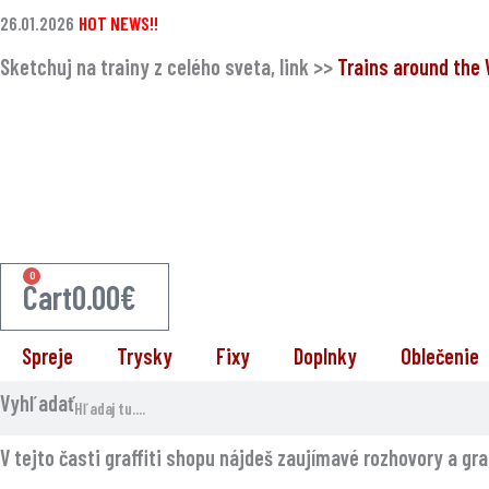
Preskočiť
26.01.2026
HOT NEWS!!
na
Sketchuj na trainy z celého sveta, link >>
Trains around the
obsah
0
Cart
0.00
€
Spreje
Trysky
Fixy
Doplnky
Oblečenie
Vyhľadať
V tejto časti graffiti shopu nájdeš zaujímavé rozhovory a gra