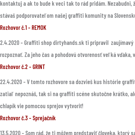
kontaktuj a ak to bude k veci tak to rád pridám. Nezabudni
stávaš podporovateľom našej graffiti komunity na Slovensk
Rozhovor č.1 – REMOK
2.4.2020
– Graffiti shop dirtyhands.sk ti pripravil zaujímav
rozpoznať. Za jeho čas a pohodovú otvorenosť veľká vďaka, 
Rozhovor č.2 – GRINT
22.4.2020
– V tomto rozhovore sa dozvieš kus histórie graf
zatiaľ nepoznáš, tak si na graffiti scéne skutočne krátko, al
chlapík vie pomocou sprejov vytvoriť!
Rozhovor č.3 – Sprejačník
13.5.2020
– Som rád, že ti môžem predstaviť človeka, ktorý s