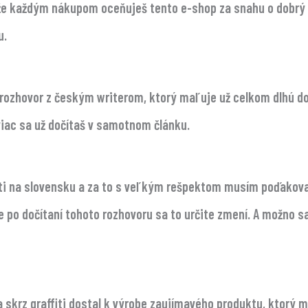
, že každým nákupom oceňuješ tento e-shop za snahu o dobrý 
u.
ý rozhovor z českým writerom, ktorý maľuje už celkom dlhú dob
viac sa už dočítaš v samotnom článku.
fiti na slovensku a za to s veľkým rešpektom musím poďakova
e po dočítaní tohoto rozhovoru sa to určite zmení. A možno sa
a skrz graffiti dostal k výrobe zaujímavého produktu, ktorý m