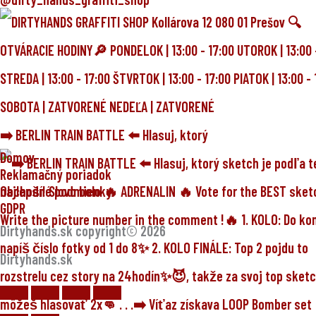
➡️ BERLIN TRAIN BATTLE ⬅️ Hlasuj, ktorý
Domov
Reklamačný poriadok
Obchodné podmienky
GDPR
Dirtyhands.sk copyright© 2026
Dirtyhands.sk