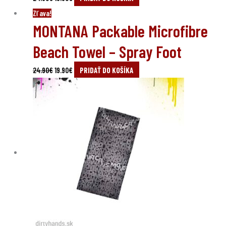
Original
Current
Zľava!
MONTANA Packable Microfibre
price
price
was:
is:
Beach Towel – Spray Foot
24.90€.
19.90€.
24.90
€
19.90
€
PRIDAŤ DO KOŠÍKA