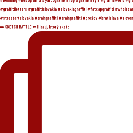
➡️ SKETCH BATTLE ⬅️ Hlasuj, ktorý sketc