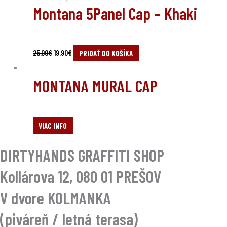
Montana 5Panel Cap – Khaki
25.00
€
19.90
€
PRIDAŤ DO KOŠÍKA
MONTANA MURAL CAP
VIAC INFO
DIRTYHANDS GRAFFITI SHOP
Kollárova 12, 080 01 PREŠOV
V dvore KOLMANKA
(piváreň / letná terasa)