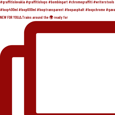
NEW FOR YOU⚠️Trains around the 🌍 ready for