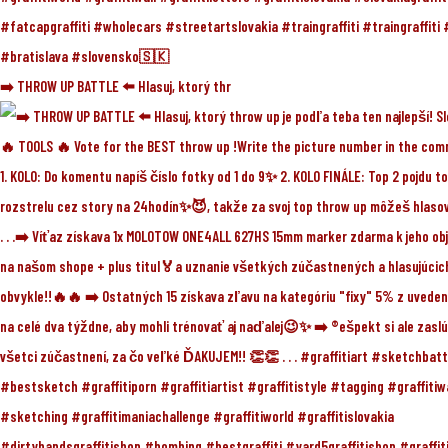
➡️ THROW UP BATTLE ⬅️ Hlasuj, ktorý thr