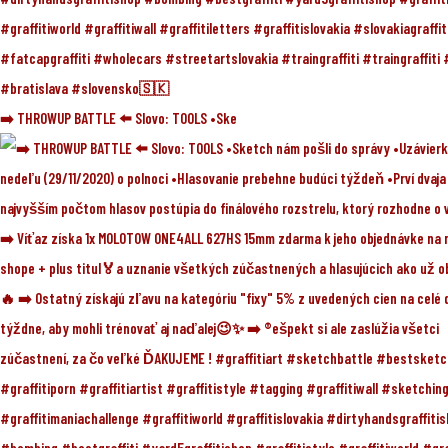
➡️ THROWUP BATTLE ⬅️ Slovo: TOOLS •Ske