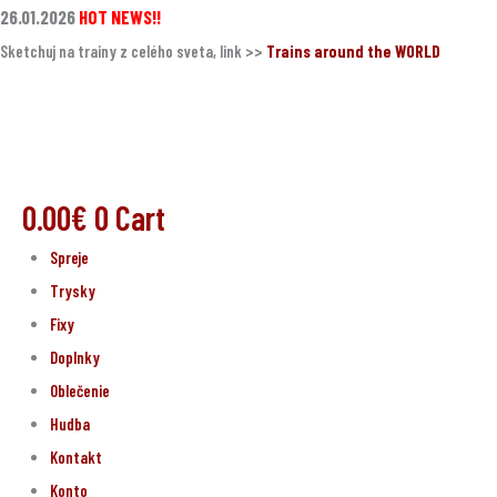
Preskočiť
26.01.2026
HOT NEWS!!
na
Sketchuj na trainy z celého sveta, link >>
Trains around the WORLD
obsah
0.00
€
0
Cart
Spreje
Trysky
Fixy
Doplnky
Oblečenie
Hudba
Kontakt
Konto