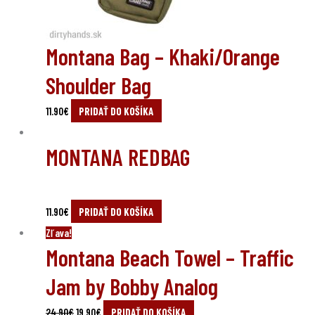
Montana Bag – Khaki/Orange
Shoulder Bag
11.90
€
PRIDAŤ DO KOŠÍKA
MONTANA REDBAG
11.90
€
PRIDAŤ DO KOŠÍKA
Original
Current
Zľava!
Montana Beach Towel – Traffic
price
price
was:
is:
Jam by Bobby Analog
24.90€.
19.90€.
24.90
€
19.90
€
PRIDAŤ DO KOŠÍKA