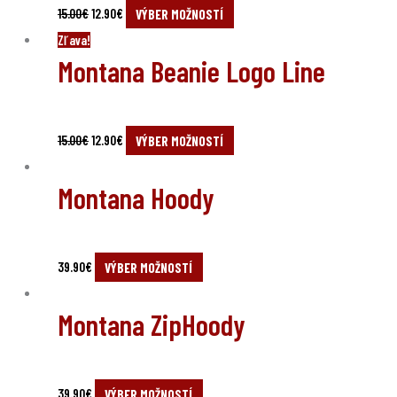
15.00
€
12.90
€
VÝBER MOŽNOSTÍ
Original
Current
Zľava!
Montana Beanie Logo Line
price
price
was:
is:
15.00€.
12.90€.
15.00
€
12.90
€
VÝBER MOŽNOSTÍ
Montana Hoody
39.90
€
VÝBER MOŽNOSTÍ
Montana ZipHoody
39.90
€
VÝBER MOŽNOSTÍ