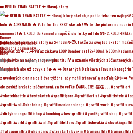
➡️ BERLIN TRAIN BATTLE ⬅️ Hlasuj, ktorý
Domov
Reklamačný poriadok
Obchodné podmienky
GDPR
Dirtyhands.sk copyright© 2026
Dirtyhands.sk